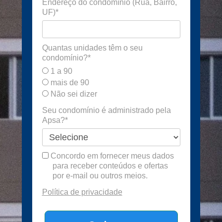
Endereço do condomínio (Rua, Bairro,
UF)*
Quantas unidades têm o seu
condomínio?*
1 a 90
mais de 90
Não sei dizer
Seu condomínio é administrado pela
Apsa?*
Concordo em fornecer meus dados
para receber conteúdos e ofertas
por e-mail ou outros meios.
Política de privacidade