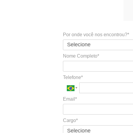
Por onde você nos encontrou?*
Nome Completo*
Telefone*
Email*
Cargo*